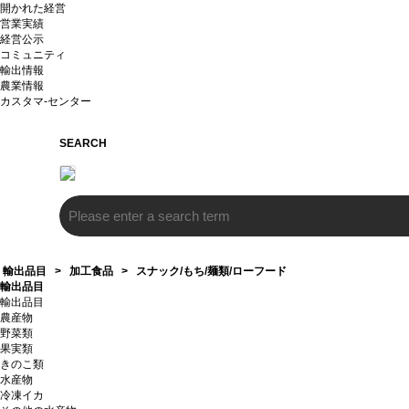
開かれた経営
営業実績
経営公示
コミュニティ
輸出情報
農業情報
カスタマ-センター
SEARCH
輸出品目
>
加工食品
>
スナック/もち/麺類/ローフード
輸出品目
輸出品目
農産物
野菜類
果実類
きのこ類
水産物
冷凍イカ