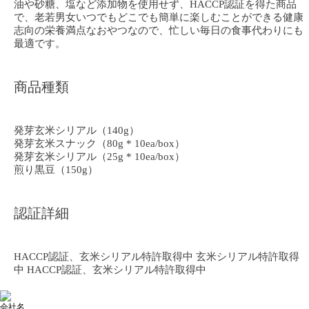
油や砂糖、塩など添加物を使用せず、HACCP認証を得た商品
で、老若男女いつでもどこでも簡単に楽しむことができる健康
志向の栄養満点なおやつなので、忙しい毎日の食事代わりにも
最適です。
商品種類
発芽玄米シリアル（140g）
発芽玄米スナック（80g * 10ea/box）
発芽玄米シリアル（25g * 10ea/box）
煎り黒豆（150g）
認証詳細
HACCP認証、玄米シリアル特許取得中 玄米シリアル特許取得
中 HACCP認証、玄米シリアル特許取得中
会社名