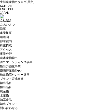
生鮮農産物カタログ(英文)
KOREAN
ENGLISH
JAPAN
会社紹介
ごあいさつ
沿革
事業概要
組織図
部署案内
株主構成
アクセス
事業分野
農水産物輸出
海外マーケティング事業
輸出力強化事業
慶南特産物Expo
輸出物流センター運営
ブランド育成事業
輸出品目
輸出品目
農産物
水産物
加工食品
輸出ブランド
問い合わせる