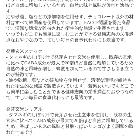
ほど自然に増加しているため、自然の味と風味が優れた逸品で
す。
油や砂糖、塩などの添加物を使用せず、チョコレート以外の材
料はすべて韓国産を使用しています。HACCP認証を得た商品
で、清潔な環境が維持された衛生的な施設で生産されます。
いつでもどこでも簡単に楽しむことができる健康志向の栄養満
点なおやつなので、忙しい毎日の食事代わりにも最適です。
発芽玄米スナック
- タマネギのしぼり汁で発芽させた玄米を使用し、既存の玄米
に比べてGABA成分が最大で20倍ほど自然に増加しているため
自然の味と風味が増し、蜂蜜を加えているので甘さも引き立つ
のが特徴です。
- 油や砂糖、塩などの添加物を使用せず、清潔な環境が維持さ
れた衛生的な施設で製造されています。若男女いつでもどこで
も簡単に楽しむことができる健康志向の栄養満点なおやつなの
で、忙しい毎日の食事代わりにも最適です。
発芽玄米シリアル
- タマネギのしぼり汁で発芽させた生玄米を使用し、既存の生
玄米に比べてGABA成分が最大で20倍ほど自然に増加している
ため、香ばしい玄米の風味と甘酸っぱいリンゴがよく調和の取
れた一品です。