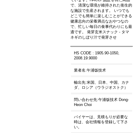
で、清潔な環境が維持された衛生的
な施設で生産されます。 いつでも
どこでも簡単に楽しむことができる
健康志向の栄養満点なおやつなの
で、忙しい毎日の食事代わりにも最
適です。 発芽玄米スナック - タマ
ネギのしぼり汁で発芽させ
HS CODE : 1905.90-1050,
2008.19.9000
業者名:午浦饭技术
輸出先:米国、日本、中国、カナ
ダ、ロシア（ウラジオストク）
問い合わせ先:午浦饭技术 Dong-
Heon Choi
バイヤーは、見積もりが必要な
時は、会社情報を登録して下さ
い。