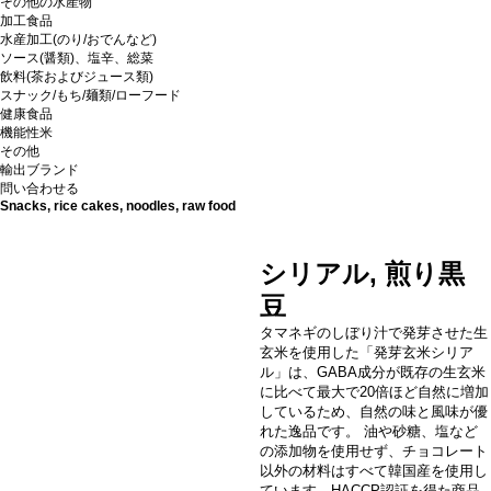
その他の水産物
加工食品
水産加工(のり/おでんなど)
ソース(醤類)、塩辛、総菜
飲料(茶およびジュース類)
スナック/もち/麺類/ローフード
健康食品
機能性米
その他
輸出ブランド
問い合わせる
Snacks, rice cakes, noodles, raw food
シリアル, 煎り黒
豆
タマネギのしぼり汁で発芽させた生
玄米を使用した「発芽玄米シリア
ル」は、GABA成分が既存の生玄米
に比べて最大で20倍ほど自然に増加
しているため、自然の味と風味が優
れた逸品です。 油や砂糖、塩など
の添加物を使用せず、チョコレート
以外の材料はすべて韓国産を使用し
ています。HACCP認証を得た商品