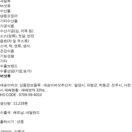
과실류
버섯류
수산물
냉동오징어
기타수산물
가공식품
수산가공(김, 어묵 등)
소스(장류), 젓갈, 반찬
음료(차 및 주스류)
스낵, 떡, 면류, 생식
건강식품
기능성쌀
기타
수출브랜드
수출상담(기업,농가)
버섯류
새송이버섯
상품정보품목 : 새송이버섯주산지 : 밀양시, 의령군, 하동군, 진주시, 사천
시 재배현황 : 재배면적 32ha, ..
HS CODE : 0709-59-4010
생산량 : 11,218톤
수출국 : 베트남, 네덜란드
출하시기 : 년중
담당자 : 김종규