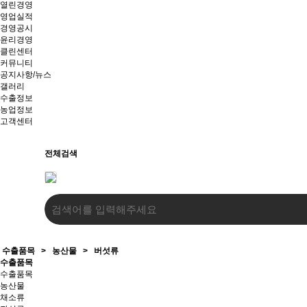
열린경영
영업실적
경영공시
윤리경영
클린센터
커뮤니티
공지사항/뉴스
갤러리
수출정보
농업정보
고객센터
전체검색
수출품목
>
농산물
>
버섯류
수출품목
수출품목
농산물
채소류