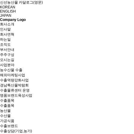
신선농산물 카달로그(영문)
KOREAN
ENGLISH
JAPAN
Company Logo
회사소개
인사말
회사연혁
하는일
조직도
부서안내
주주구성
오시는길
사업분야
농수산물 수출
해외마케팅사업
수출역량강화사업
경남특산물박람회
수출물류센터 운영
명품브랜드육성사업
수출품목
수출품목
농산물
수산물
가공식품
수출브랜드
수출상담(기업,농가)