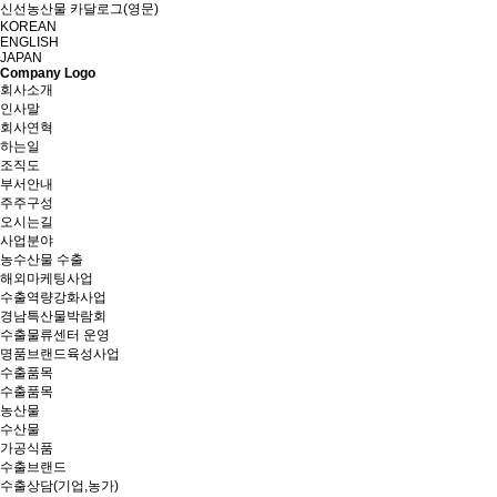
신선농산물 카달로그(영문)
KOREAN
ENGLISH
JAPAN
Company Logo
회사소개
인사말
회사연혁
하는일
조직도
부서안내
주주구성
오시는길
사업분야
농수산물 수출
해외마케팅사업
수출역량강화사업
경남특산물박람회
수출물류센터 운영
명품브랜드육성사업
수출품목
수출품목
농산물
수산물
가공식품
수출브랜드
수출상담(기업,농가)