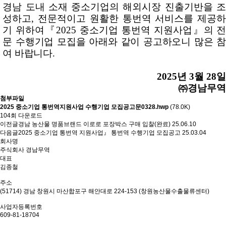
경남 도내 소재 중소기업의 해외시장 진출기반을 조
성하고
,
전문적이고 원활한 통번역 서비스를 제공
기 위하여
『
2025
중소기업 통번역 지원사
업
』
의 
문 수행기업 모집을 아래와 같이 공고하오니 많은 참
여 바랍니다
.
2025
년
3
월 28
일
㈜
경남무역
첨부파일
2025 중소기업 통번역지원사업 수행기업 모집공고문0328.hwp
(78.0K)
104회 다운로드
이전글
경남 농산물 명품브랜드 이로로 포장박스 구매 입찰(완료)
25.06.10
다음글
2025 중소기업 통번역 지원사업』 통번역 수행기업 모집공고
25.03.04
회사명
주식회사 경남무역
대표
김종철
주소
(51714) 경남 창원시 마산합포구 해안대로 224-153 (창원농산물수출물류센터)
사업자등록번호
609-81-18704